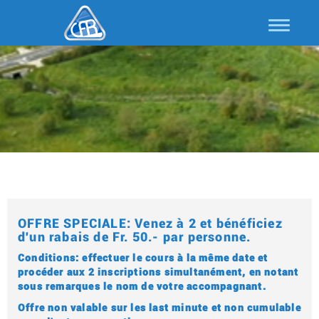
OFFRE SPECIALE: Venez à 2 et bénéficiez
d'un rabais de Fr. 50.- par personne.
Conditions: effectuer le cours à la même date et
procéder aux 2 inscriptions simultanément, en notant
sous remarques le nom de votre accompagnant.
Offre non valable sur les last minute et non cumulable