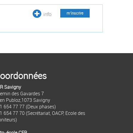
info
m’inscrire
oordonnées
R Savigny
emin des Gavardes 7
 en Publoz,1073 Savigny
1 654 77 77
(Deux phases)
1 654 77 70
(Secrétariat, OACP, Ecole des
niteurs)
to-école CFR