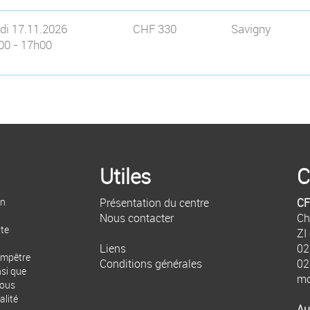
di 17.11.2026
CHF 330
Savigny
00 - 17h00
Utiles
C
un
Présentation du centre
CF
Nous contacter
Ch
ite
ZI
Liens
02
hampêtre
Conditions générales
02
nsi que
mo
nous
alité
Au